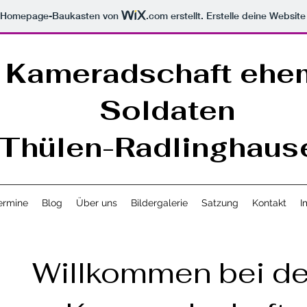
m Homepage-Baukasten von
.com
erstellt. Erstelle deine Websit
Kameradschaft ehe
Soldaten
Thülen-Radlinghaus
ermine
Blog
Über uns
Bildergalerie
Satzung
Kontakt
I
Willkommen bei de