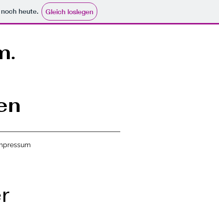
e noch heute.
Gleich loslegen
m.
en
mpressum
r