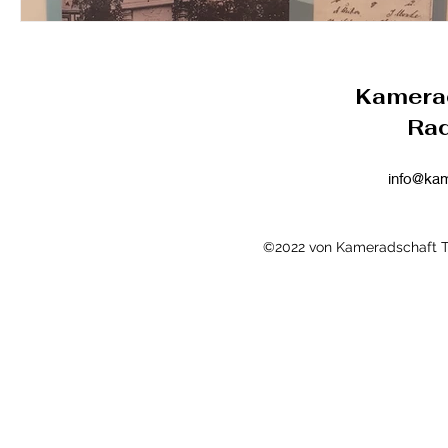
Kamerad
Rad
info@kam
©2022 von Kameradschaft Th